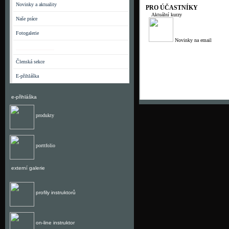
Novinky a aktuality
PRO ÚČASTNÍKY
Aktuální kurzy
Naše práce
Fotogalerie
Novinky na email
_______________
Členská sekce
E-přihláška
e-přihláška
produkty
porttfolio
externí galerie
profily instruktorů
on-line instruktor