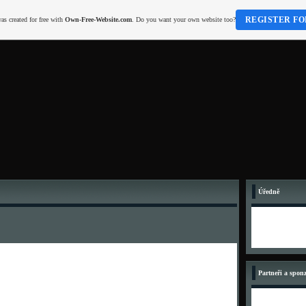
REGISTER FO
as created for free with
Own-Free-Website.com
. Do you want your own website too?
Úředně
Partneři a spon