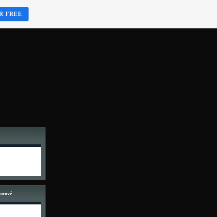
R FREE
zorové