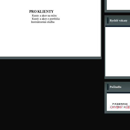
PRO KLIENTY
Kurzy a akce na míru
Kurzy a akce z portfolia
Rychlé vzkazy
Instruktorská služba
Počítadlo