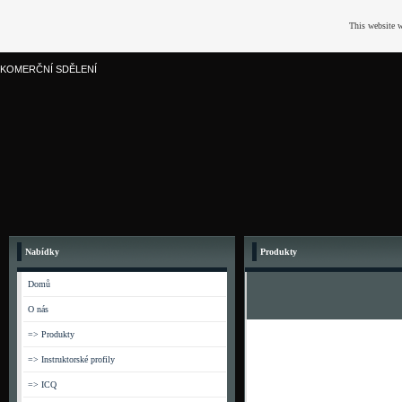
This website w
KOMERČNÍ SDĚLENÍ
Nabídky
Produkty
Domů
O nás
=> Produkty
=> Instruktorské profily
=> ICQ